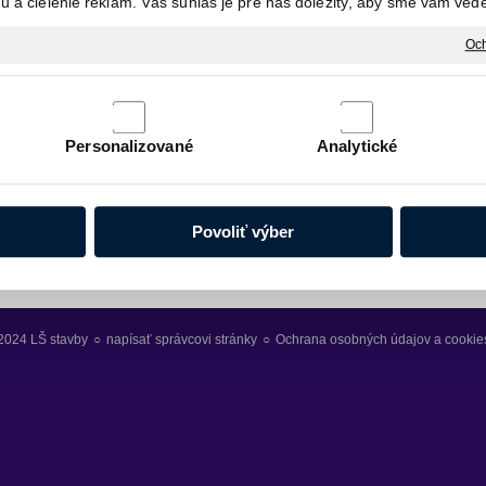
 a cielenie reklám. Váš súhlas je pre nás dôležitý, aby sme vám vede
Och
Personalizované
Analytické
Povoliť výber
2024 LŠ stavby
○
napísať správcovi stránky
○
Ochrana osobných údajov a cookie