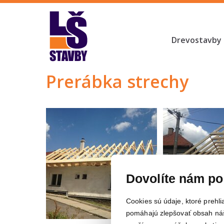
Drevostavby
Prerábka strechy
Dovolíte nám po
Cookies sú údaje, ktoré prehl
pomáhajú zlepšovať obsah náš