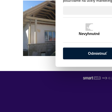
používame na účely marketingu
Nevyhnutné
Odmietnuť
© 