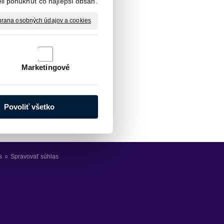
li ponúknuť čo najlepší obsah.
rana osobných údajov a cookies
Marketingové
Povoliť všetko
s
○
Spravovať súhlas