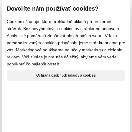
opatrenia v súlade s požiadavkami a nariadeniami platnej
Dovolíte nám používať cookies?
legislatívy. Všetky vaše osobné údaje v elektronickej
podobe sú uložené na zabezpečených dátových
Cookies sú údaje, ktoré prehliadač ukladá pri prezeraní
serveroch.
stránok. Bez nevyhnutných cookies by stránka nefungovala.
Analytické pomáhajú zlepšovať obsah nášho webu. Vďaka
Ako dlho vaše osobné údaje
personalizovaným cookies prispôsobujeme stránku priamo pre
uchovávame
vás. Marketingové používame na účely marketingu a cielenie
reklám. Váš súhlas je pre nás dôležitý, aby sme vám vedeli
ponúknuť čo najlepší obsah.
Vaše osobné údaje uchovávame po dobu nevyhnutnú k
výkonu práv a povinností vyplývajúcich zo zmluvného
Ochrana osobných údajov a cookies
vzťahu medzi nami a uplatňovanie nárokov z tohto
zmluvného vzťahu.
Osobné údaje, ktorých uchovávanie je nevyhnutné pre
splnenie všetkých našich povinností vyplývajúcich
zo zákonného nariadenia musíme uchovávať po dobu
stanovenú príslušným právnym predpisom a to bez ohľadu
na vami udelený súhlas. Pri daňových a účtovných
dokladoch je spravidla táto doba 10 rokov.