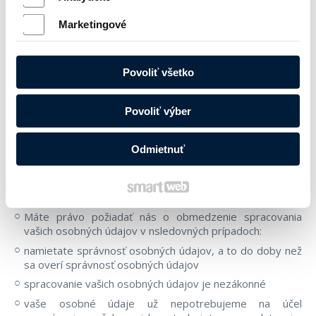
Osobné údaje už nie sú potrebné na účely, na ktoré sa
Marketingové
získali a boli spracované
Odvoláte svoj súhlas, na základe ktorého boli osobné
údaje spracované a neexistuje iný právny základ pre
Povoliť všetko
spracovanie osobných údajov
Osobné údaje boli spracované nezákonne
Povoliť výber
Dôvodom pre výmaz je splnenie povinnosti podľa
zákona, osobitného predpisu alebo medzinárodnej
zmluvy
Odmietnuť
Ide o osobné údaje osoby mladšej ako 16 rokov
Právo na obmedzenie spracúvania
Máte právo požiadať nás o obmedzenie spracovania
vašich osobných údajov v nsledovných prípadoch:
namietate správnosť osobných údajov, a to do doby než
sa overí správnosť osobných údajov
spracovanie vašich osobných údajov je nezákonné
vaše osobné údaje už nepotrebujeme na účel